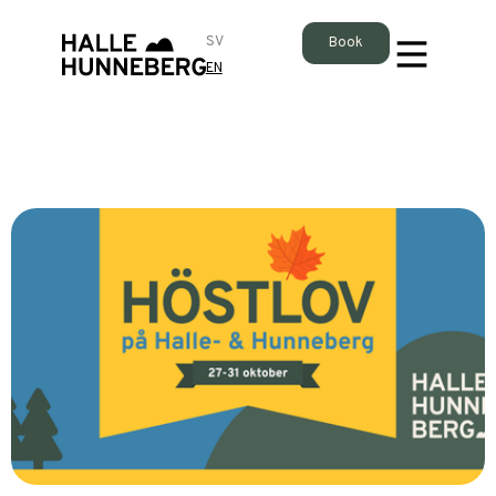
SV
Book
EN