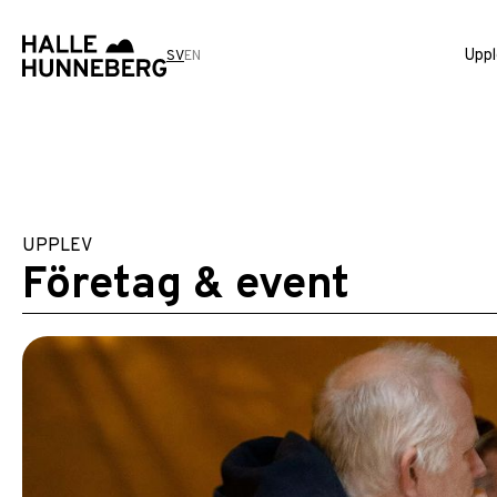
Uppl
SV
EN
UPPLEV
Företag & event