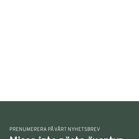
PRENUMERERA PÅ VÅRT NYHETSBREV