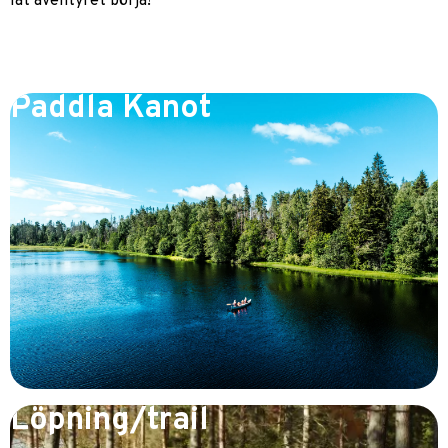
låt äventyret börja!
Paddla Kanot
Löpning/trail